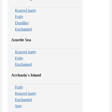
Kusové karty
Foily
Doplňky
Enchanted
Azurite Sea
Kusové karty
Foily
Enchanted
Archazia´s Island
Foily
Kusové karty
Enchanted
Sety