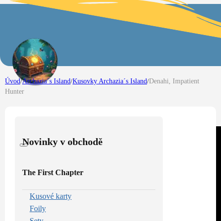
Úvod
/
Archazia´s Island
/
Kusovky Archazia´s Island
/
Denahi, Impatient
Hunter
Novinky v obchodě
The First Chapter
Kusové karty
Foily
Sety