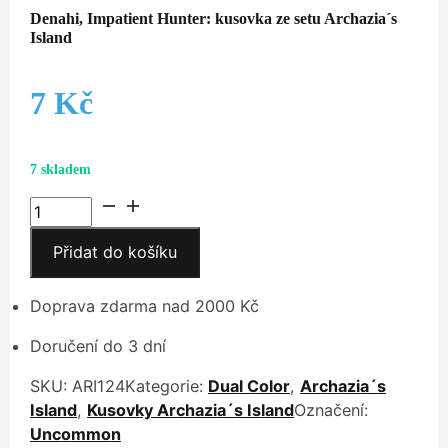
Denahi, Impatient Hunter: kusovka ze setu Archazia´s
Island
7
Kč
7 skladem
Denahi,
Impatient
Přidat do košíku
Hunter
množství
Doprava zdarma nad 2000 Kč
Doručení do 3 dní
SKU:
ARI124
Kategorie:
Dual Color
,
Archazia´s
Island
,
Kusovky Archazia´s Island
Označení:
Uncommon