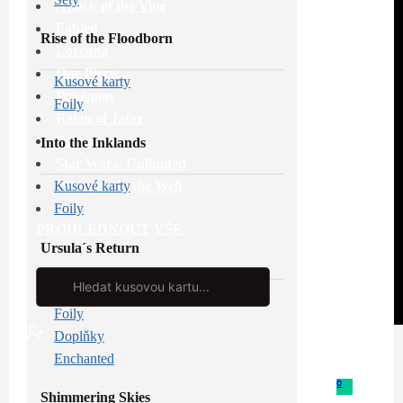
Attack of the Vine
Fabled
Rise of the Floodborn
Lorcana
One Piece
Kusové karty
Pokémon
Foily
Reign of Jafar
Riftbound
Into the Inklands
Star Wars: Unlimited
Whispers in the Well
Kusové karty
Foily
PROHLÉDNOUT VŠE
Ursula´s Return
Search
...
Kusové karty
Foily
Doplňky
Enchanted
0
Shimmering Skies