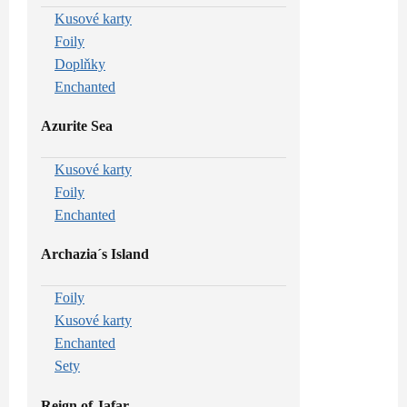
Kusové karty
Foily
Doplňky
Enchanted
Azurite Sea
Kusové karty
Foily
Enchanted
Archazia´s Island
Foily
Kusové karty
Enchanted
Sety
Reign of Jafar