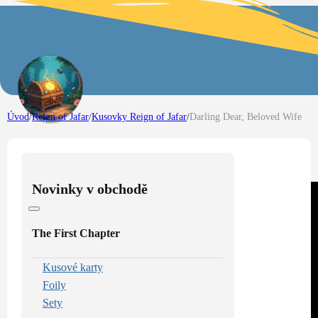
Úvod
/
Reign of Jafar
/
Kusovky Reign of Jafar
/
Darling Dear, Beloved Wife
Novinky v obchodě
The First Chapter
Kusové karty
Foily
Sety