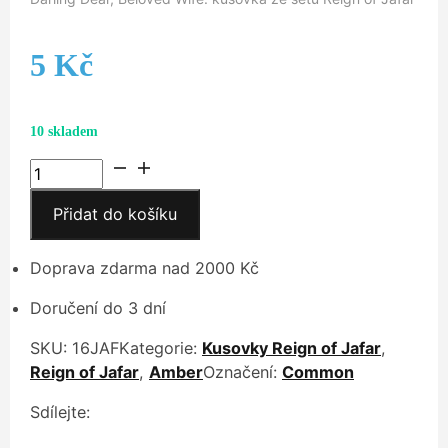
5
Kč
10 skladem
Darling
Dear,
Přidat do košíku
Beloved
Wife
množství
Doprava zdarma nad 2000 Kč
Doručení do 3 dní
SKU:
16JAF
Kategorie:
Kusovky Reign of Jafar
,
Reign of Jafar
,
Amber
Označení:
Common
Sdílejte: