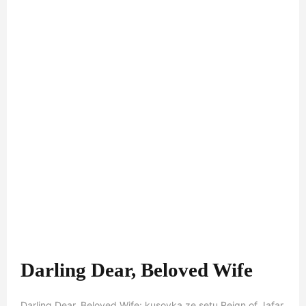
Darling Dear, Beloved Wife
Darling Dear, Beloved Wife: kusovka ze setu Reign of Jafar