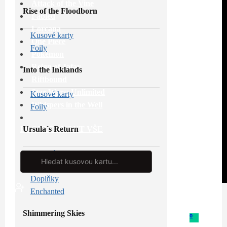
Attack of the Vine
Rise of the Floodborn
Fabled
Lorcana
Kusové karty
One Piece
Foily
Pokémon
Reign of Jafar
Into the Inklands
Riftbound
Star Wars: Unlimited
Kusové karty
Whispers in the Well
Foily
Ursula´s Return
PROHLÉDNOUT VŠE
Kusové karty
Search
...
Foily
Doplňky
Enchanted
Shimmering Skies
0