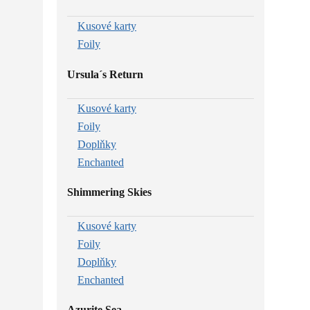
Kusové karty
Foily
Ursula´s Return
Kusové karty
Foily
Doplňky
Enchanted
Shimmering Skies
Kusové karty
Foily
Doplňky
Enchanted
Azurite Sea