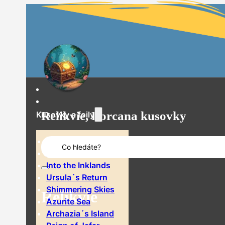
Relikvie, Lorcana kusovky
Kusovky a foily
Search
The First Chapter
...
Rise of the Floodborn
Into the Inklands
Ursula´s Return
Shimmering Skies
Relikvie
Azurite Sea
Archazia´s Island