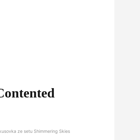
Contented
 kusovka ze setu Shimmering Skies