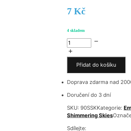
7
Kč
4 skladem
Clarabelle,Contented
Wallflower
množství
Přidat do košíku
Doprava zdarma nad 200
Doručení do 3 dní
SKU:
90SSK
Kategorie:
Em
Shimmering Skies
Označe
Sdílejte: