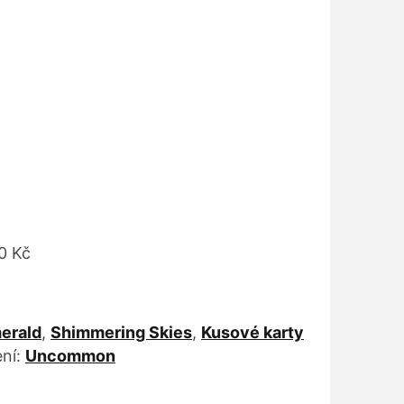
0 Kč
erald
,
Shimmering Skies
,
Kusové karty
ní:
Uncommon