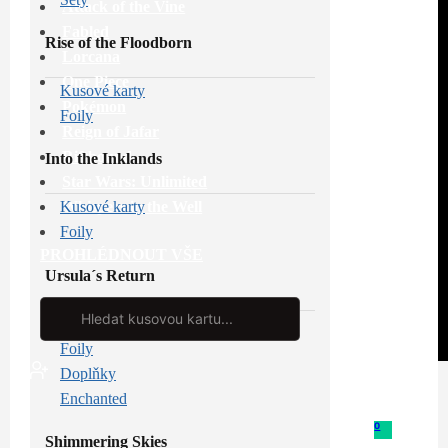
Attack of the Vine
Fabled
Rise of the Floodborn
Lorcana
One Piece
Kusové karty
Pokémon
Foily
Reign of Jafar
Riftbound
Into the Inklands
Star Wars: Unlimited
Whispers in the Well
Kusové karty
Foily
PROHLÉDNOUT VŠE
Ursula´s Return
Search
...
Kusové karty
Foily
Doplňky
Enchanted
0
Shimmering Skies