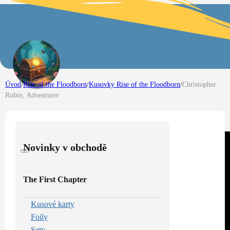
Úvod
/
Rise of the Floodborn
/
Kusovky Rise of the Floodborn
/
Christopher
Robin, Adventurer
Novinky v obchodě
The First Chapter
Kusové karty
Foily
Sety