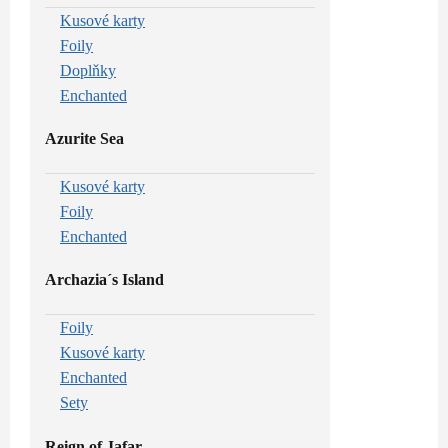
Kusové karty
Foily
Doplňky
Enchanted
Azurite Sea
Kusové karty
Foily
Enchanted
Archazia´s Island
Foily
Kusové karty
Enchanted
Sety
Reign of Jafar