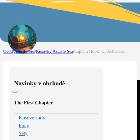
Úvod
/
Azurite Sea
/
Kusovky Azurite Sea
/
Captain Hook, Underhanded
Novinky v obchodě
The First Chapter
Kusové karty
Foily
Sety