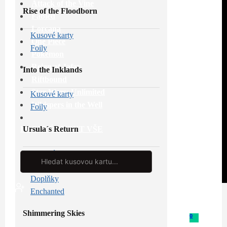
Attack of the Vine
Rise of the Floodborn
Fabled
Lorcana
Kusové karty
One Piece
Foily
Pokémon
Reign of Jafar
Into the Inklands
Riftbound
Star Wars: Unlimited
Kusové karty
Whispers in the Well
Foily
Ursula´s Return
PROHLÉDNOUT VŠE
Kusové karty
Search
...
Foily
Doplňky
Enchanted
Shimmering Skies
0