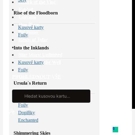
Attack of the Vine
Fabled
Rise of the Floodborn
Lorcana
One Piece
Kusové karty
Pokémon
Foily
Reign of Jafar
Riftbound
Into the Inklands
Star Wars: Unlimited
Whispers in the Well
Kusové karty
Foily
PROHLÉDNOUT VŠE
Ursula´s Return
Search
...
Kusové karty
Foily
Doplňky
Enchanted
0
Shimmering Skies