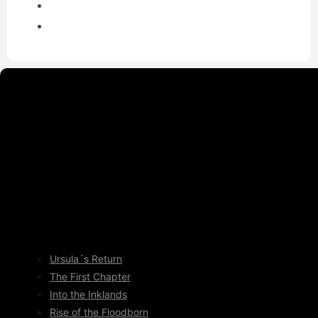
Ursula´s Return
The First Chapter
Into the Inklands
Rise of the Floodborn