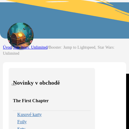
Úvod
/
Star Wars: Unlimited
/
Booster: Jump to Lightspeed, Star Wars:
Unlimited
Novinky v obchodě
The First Chapter
Kusové karty
Foily
Sety