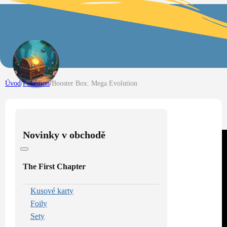
Úvod
/
Pokémon
/
Booster Box: Mega Evolution
Novinky v obchodě
The First Chapter
Kusové karty
Foily
Sety