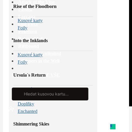
Attack of the Vine
Rise of the Floodborn
Fabled
Lorcana
Kusové karty
One Piece
Foily
Pokémon
Reign of Jafar
Into the Inklands
Riftbound
Star Wars: Unlimited
Kusové karty
Whispers in the Well
Foily
Ursula´s Return
PROHLÉDNOUT VŠE
Kusové karty
Search
...
Foily
Doplňky
Enchanted
Shimmering Skies
0