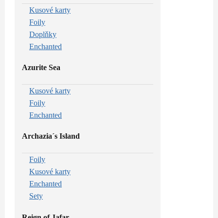
Kusové karty
Foily
Doplňky
Enchanted
Azurite Sea
Kusové karty
Foily
Enchanted
Archazia´s Island
Foily
Kusové karty
Enchanted
Sety
Reign of Jafar