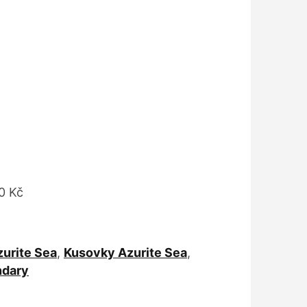
0 Kč
zurite Sea
,
Kusovky Azurite Sea
,
ndary