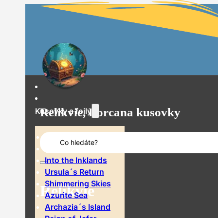
Relikvie, Lorcana kusovky
Kusovky a foily
Search
The First Chapter
...
Rise of the Floodborn
Into the Inklands
Ursula´s Return
Shimmering Skies
Relikvie
Azurite Sea
Archazia´s Island