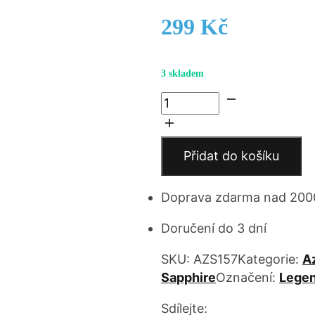
299
Kč
3 skladem
Baymax,
Armored
Companion
množství
Přidat do košíku
Doprava zdarma nad 200
Doručení do 3 dní
SKU:
AZS157
Kategorie:
A
Sapphire
Označení:
Lege
Sdílejte: