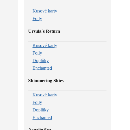
Kusové karty
Foily
Ursula´s Return
Kusové karty
Foily
Doplňky
Enchanted
Shimmering Skies
Kusové karty
Foily
Doplňky
Enchanted
Azurite Sea