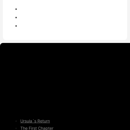
Ursula´s Return
The First Chapter