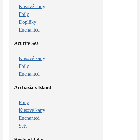
Kusové karty
Foily
Doplňky
Enchanted
Azurite Sea
Kusové karty
Foily
Enchanted
Archazia´s Island
Foily
Kusové karty
Enchanted
Sety
Reign of Jafar