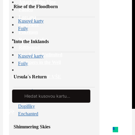
Attack of the Vine
Rise of the Floodborn
Fabled
Lorcana
Kusové karty
One Piece
Foily
Pokémon
Reign of Jafar
Into the Inklands
Riftbound
Star Wars: Unlimited
Kusové karty
Whispers in the Well
Foily
Ursula´s Return
PROHLÉDNOUT VŠE
Kusové karty
Search
...
Foily
Doplňky
Enchanted
Shimmering Skies
0