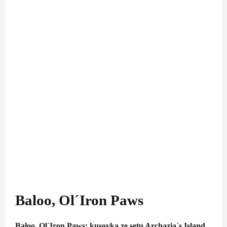
Baloo, Ol´Iron Paws
Baloo, Ol´Iron Paws: kusovka ze setu Archazia´s Island