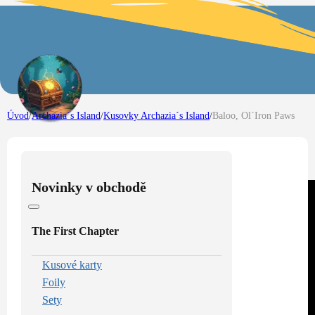
Úvod
/
Archazia´s Island
/
Kusovky Archazia´s Island
/
Baloo, Ol´Iron Paws
Novinky v obchodě
The First Chapter
Kusové karty
Foily
Sety