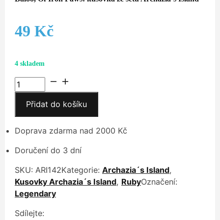
49
Kč
4 skladem
Baloo,
Ol
Přidat do košíku
´Iron
Paws
množství
Doprava zdarma nad 2000 Kč
Doručení do 3 dní
SKU:
ARI142
Kategorie:
Archazia´s Island
,
Kusovky Archazia´s Island
,
Ruby
Označení:
Legendary
Sdílejte: