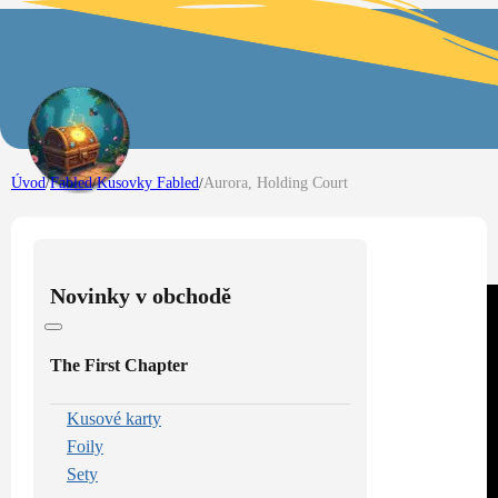
Úvod
/
Fabled
/
Kusovky Fabled
/
Aurora, Holding Court
Novinky v obchodě
The First Chapter
Kusové karty
Foily
Sety