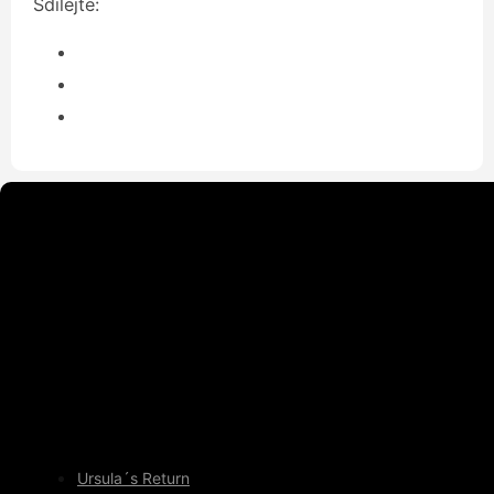
Sdílejte:
Ursula´s Return