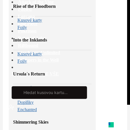
Attack of the Vine
Rise of the Floodborn
Fabled
Lorcana
Kusové karty
One Piece
Foily
Pokémon
Reign of Jafar
Into the Inklands
Riftbound
Star Wars: Unlimited
Kusové karty
Whispers in the Well
Foily
Ursula´s Return
PROHLÉDNOUT VŠE
Kusové karty
Search
...
Foily
Doplňky
Enchanted
Shimmering Skies
0