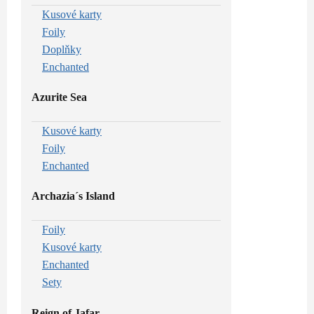
Kusové karty
Foily
Doplňky
Enchanted
Azurite Sea
Kusové karty
Foily
Enchanted
Archazia´s Island
Foily
Kusové karty
Enchanted
Sety
Reign of Jafar