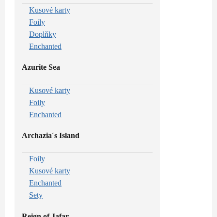
Kusové karty
Foily
Doplňky
Enchanted
Azurite Sea
Kusové karty
Foily
Enchanted
Archazia´s Island
Foily
Kusové karty
Enchanted
Sety
Reign of Jafar