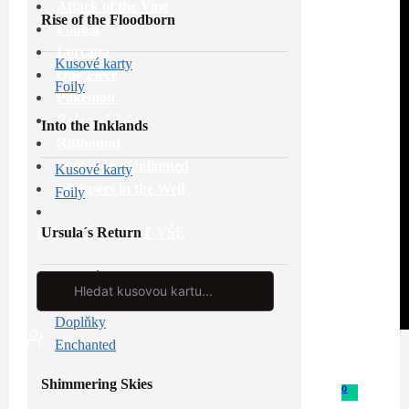
Attack of the Vine
Rise of the Floodborn
Fabled
Lorcana
Kusové karty
One Piece
Foily
Pokémon
Reign of Jafar
Into the Inklands
Riftbound
Star Wars: Unlimited
Kusové karty
Whispers in the Well
Foily
Ursula´s Return
PROHLÉDNOUT VŠE
Kusové karty
Search
...
Foily
Doplňky
Enchanted
Shimmering Skies
0