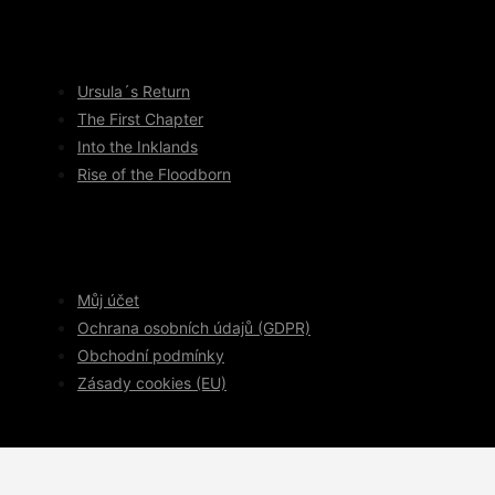
Ursula´s Return
The First Chapter
Into the Inklands
Rise of the Floodborn
Můj účet
Ochrana osobních údajů (GDPR)
Obchodní podmínky
Zásady cookies (EU)