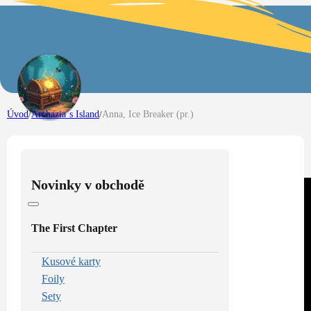
Úvod
/
Archazia´s Island
/
Anna, Ice Breaker (pr.)
Novinky v obchodě
The First Chapter
Kusové karty
Foily
Sety