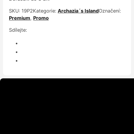
SKU:
19P2
Kategorie:
Archazia´s Island
Označení:
Premium
,
Promo
Sdílejte: