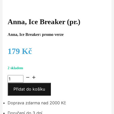
Anna, Ice Breaker (pr.)
Anna, Ice Breaker: promo verze
179
Kč
2 skladem
Anna,
Ice
Přidat do košíku
Breaker
(pr.)
množství
Doprava zdarma nad 2000 Kč
Doručení do 3 dní