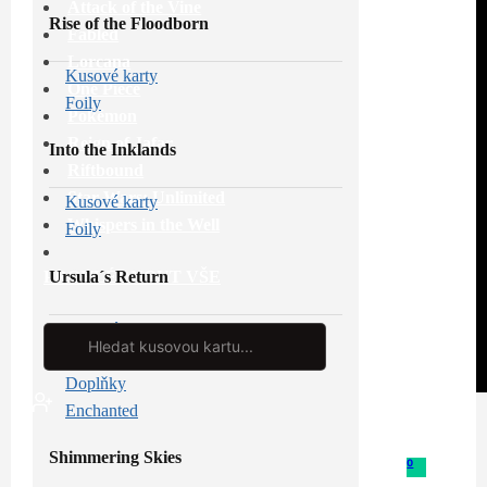
Attack of the Vine
Rise of the Floodborn
Fabled
Lorcana
Kusové karty
One Piece
Foily
Pokémon
Reign of Jafar
Into the Inklands
Riftbound
Star Wars: Unlimited
Kusové karty
Whispers in the Well
Foily
Ursula´s Return
PROHLÉDNOUT VŠE
Kusové karty
Search
...
Foily
Doplňky
Enchanted
Shimmering Skies
0