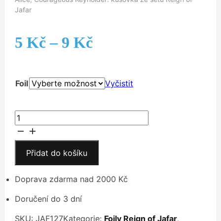
Jafar
Rozpětí
5
Kč
–
9
Kč
cen:
Foil
Vyčistit
5 Kč
až
Alice,
Courageous
9 Kč
Keyholder
množství
Přidat do košíku
Doprava zdarma nad 2000 Kč
Doručení do 3 dní
SKU:
JAF127
Kategorie:
Foily Reign of Jafar
,