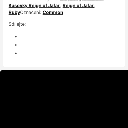
Kusovky Reign of Jafar
,
Reign of Jafar
,
Ruby
Označení:
Common
Sdílejte: