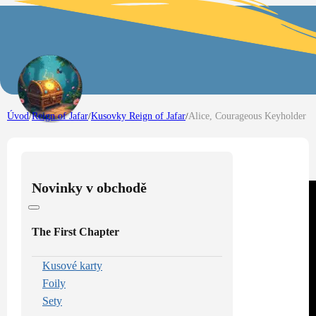
Úvod
/
Reign of Jafar
/
Kusovky Reign of Jafar
/
Alice, Courageous Keyholder
Novinky v obchodě
The First Chapter
Kusové karty
Foily
Sety