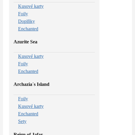
Kusové karty
Foily
Doplňky
Enchanted
Azurite Sea
Kusové karty
Foily
Enchanted
Archazia´s Island
Foily
Kusové karty
Enchanted
Sety
Reign of Jafar