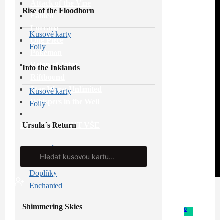
Attack of the Vine
Rise of the Floodborn
Fabled
Lorcana
Kusové karty
One Piece
Foily
Pokémon
Reign of Jafar
Into the Inklands
Riftbound
Star Wars: Unlimited
Kusové karty
Whispers in the Well
Foily
Ursula´s Return
PROHLÉDNOUT VŠE
Kusové karty
Search
...
Foily
Doplňky
Enchanted
Shimmering Skies
0