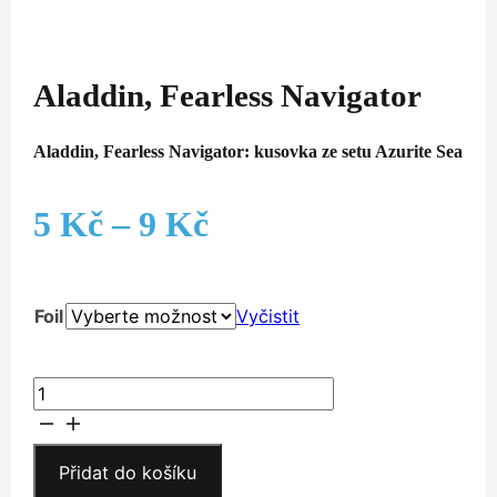
Aladdin, Fearless Navigator
Aladdin, Fearless Navigator: kusovka ze setu Azurite Sea
Rozpětí
5
Kč
–
9
Kč
cen:
Foil
Vyčistit
5 Kč
až
Aladdin,
Fearless
9 Kč
Navigator
množství
Přidat do košíku