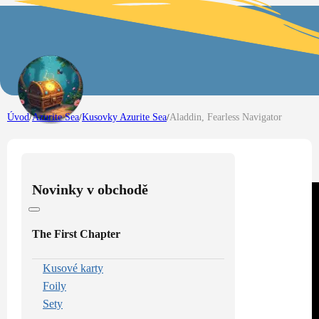
Úvod
/
Azurite Sea
/
Kusovky Azurite Sea
/
Aladdin, Fearless Navigator
Novinky v obchodě
The First Chapter
Kusové karty
Foily
Sety