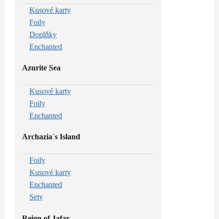
Kusové karty
Foily
Doplňky
Enchanted
Azurite Sea
Kusové karty
Foily
Enchanted
Archazia´s Island
Foily
Kusové karty
Enchanted
Sety
Reign of Jafar