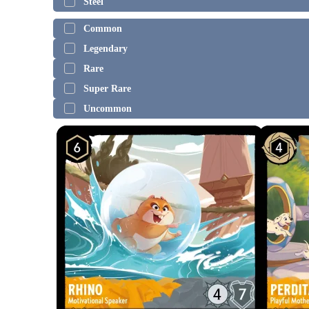
Steel
Common
Legendary
Rare
Super Rare
Uncommon