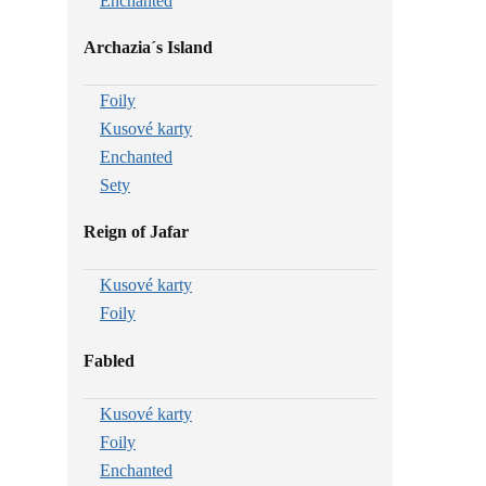
Enchanted
Archazia´s Island
Foily
Kusové karty
Enchanted
Sety
Reign of Jafar
Kusové karty
Foily
Fabled
Kusové karty
Foily
Enchanted