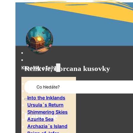
Relikvie, Lorcana kusovky
Kusovky a foily
Search
The First Chapter
...
Rise of the Floodborn
Into the Inklands
Ursula´s Return
Shimmering Skies
Relikvie
Azurite Sea
Archazia´s Island